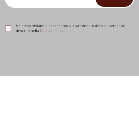
Ho preso visione e acconsento al trattamento dei dati personali
descritti nella
Privacy Policy