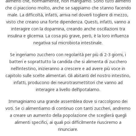
alimenti che, normalmente, non mangiamo. Sono tutti alimenti
che ci piacciono molto, anche se sappiamo che stanno facendo
male. La difficoltà, infatti, arriva nel doverli togliere di mezzo,
visto che creano una forte dipendenza. Questi, infatti, vanno a
interagire con la dopamina, creando anche oscillazioni tra
insulina e glicemia. La cosa più grave, però, è la loro influenza
negativa sul microbiota intestinale.
Se ingeriamo zucchero con regolarità per più di 2-3 giorni, i
batteri e soprattutto la candida che si alimenta di zucchero
nell’intestino, inizieranno a crescere e ad avere più voce in
capitolo sulle scelte alimentari. Gli abitanti del nostro intestino,
infatti, producono dei neurotrasmettitori che vanno ad
interagire a livello dell’ipotalamo.
Immaginiamo una grande assemblea dove si raccolgono dei
voti. Se ci alimentiamo di continuo con tanti zuccheri, andremo
a creare un aumento della popolazione che sceglierà quegli
alimenti specifici, ai quali poi difficilmente riusciremo a
rinunciare.