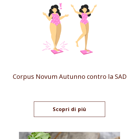
Corpus Novum Autunno contro la SAD
Scopri di più