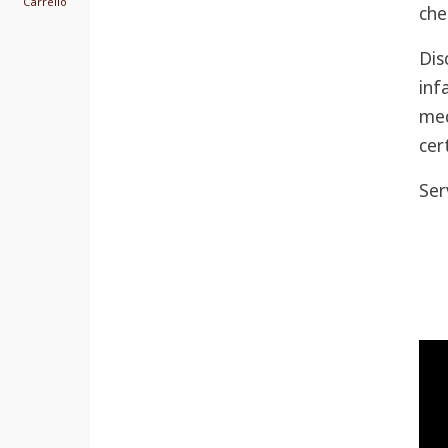
Carrello
che
Dis
inf
med
cer
Ser