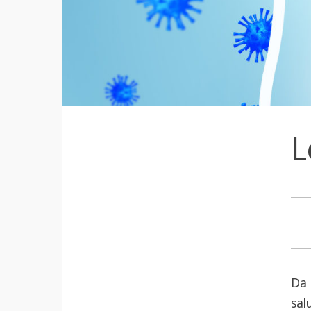
L
Da 
sal