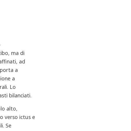
o
cibo, ma di
ffinati, ad
porta a
zione a
ali. Lo
ti bilanciati.
lo alto,
no verso ictus e
i. Se