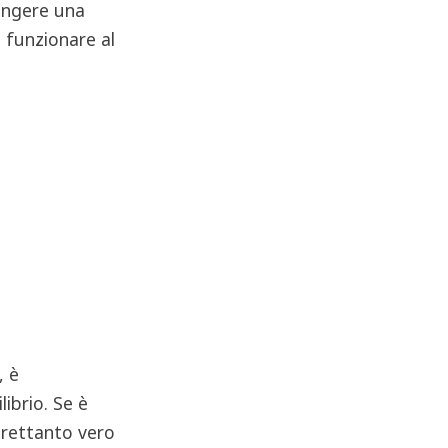
ungere una
 funzionare al
, è
librio. Se è
ltrettanto vero