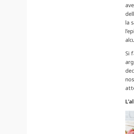
ave
del
la 
l’e
alc
Si 
arg
dec
nos
att
L’a