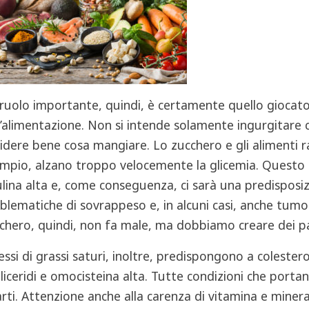
ruolo importante, quindi, è certamente quello giocat
l’alimentazione. Non si intende solamente ingurgitare 
idere bene cosa mangiare. Lo zucchero e gli alimenti ra
mpio, alzano troppo velocemente la glicemia. Questo 
ulina alta e, come conseguenza, ci sarà una predisposi
blematiche di sovrappeso e, in alcuni casi, anche tumor
chero, quindi, non fa male, ma dobbiamo creare dei pas
essi di grassi saturi, inoltre, predispongono a colestero
gliceridi e omocisteina alta. Tutte condizioni che porta
arti. Attenzione anche alla carenza di vitamina e mineral