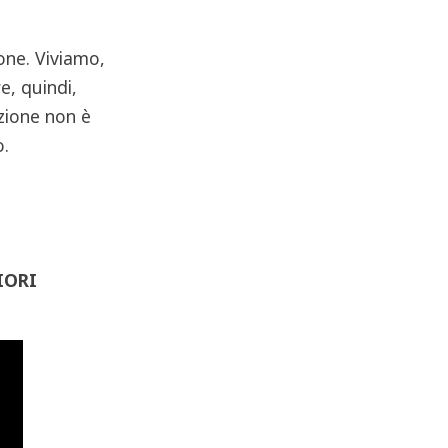
one. Viviamo,
e, quindi,
zione non è
o.
IORI