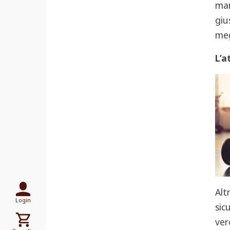
man
giu
meg
L’a
Alt
Login
sic
ver