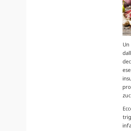
Un 
dal
dec
ese
ins
pro
zuc
Ecc
tri
inf