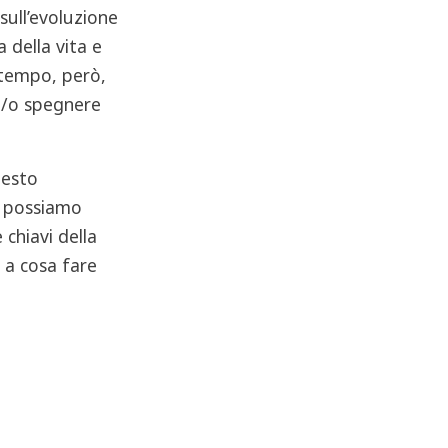
sull’evoluzione
 della vita e
 tempo, però,
 e/o spegnere
uesto
i possiamo
 chiavi della
 a cosa fare