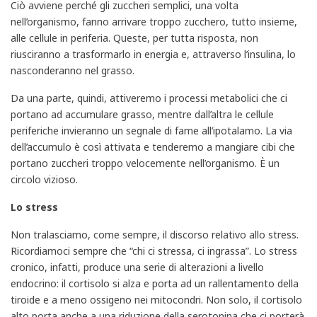
Ciò avviene perché gli zuccheri semplici, una volta
nell’organismo, fanno arrivare troppo zucchero, tutto insieme,
alle cellule in periferia. Queste, per tutta risposta, non
riusciranno a trasformarlo in energia e, attraverso l’insulina, lo
nasconderanno nel grasso.
Da una parte, quindi, attiveremo i processi metabolici che ci
portano ad accumulare grasso, mentre dall’altra le cellule
periferiche invieranno un segnale di fame all’ipotalamo. La via
dell’accumulo è così attivata e tenderemo a mangiare cibi che
portano zuccheri troppo velocemente nell’organismo. È un
circolo vizioso.
Lo stress
Non tralasciamo, come sempre, il discorso relativo allo stress.
Ricordiamoci sempre che “chi ci stressa, ci ingrassa”. Lo stress
cronico, infatti, produce una serie di alterazioni a livello
endocrino: il cortisolo si alza e porta ad un rallentamento della
tiroide e a meno ossigeno nei mitocondri. Non solo, il cortisolo
alto porta anche a una riduzione della serotonina che ci porterà