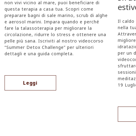
non vivi vicino al mare, puoi beneficiare di 
estiv
questa terapia a casa tua. Scopri come 
preparare bagni di sale marino, scrub di alghe 
Il caldo
e aerosol marini. Impara quando e perché 
nella tu
fare la talassoterapia per migliorare la 
Attrave
circolazione, ridurre lo stress e ottenere una 
migliore
pelle più sana. Iscriviti al nostro videocorso 
idratazi
“Summer Detox Challenge” per ulteriori 
per un d
dettagli e una guida completa.
videoco
sfruttar
sessioni
meditazi
Leggi
19 Lugli