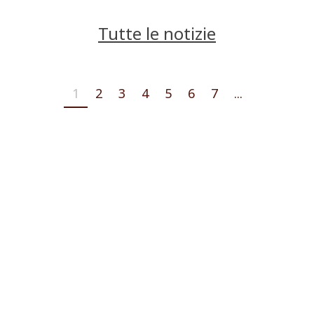
Tutte le notizie
1
2
3
4
5
6
7
...