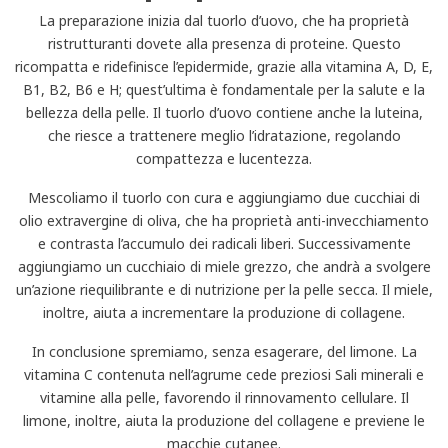
La preparazione inizia dal tuorlo d’uovo, che ha proprietà
ristrutturanti dovete alla presenza di proteine. Questo
ricompatta e ridefinisce l’epidermide, grazie alla vitamina A, D, E,
B1, B2, B6 e H; quest’ultima è fondamentale per la salute e la
bellezza della pelle. Il tuorlo d’uovo contiene anche la luteina,
che riesce a trattenere meglio l’idratazione, regolando
compattezza e lucentezza.
Mescoliamo il tuorlo con cura e aggiungiamo due cucchiai di
olio extravergine di oliva, che ha proprietà anti-invecchiamento
e contrasta l’accumulo dei radicali liberi. Successivamente
aggiungiamo un cucchiaio di miele grezzo, che andrà a svolgere
un’azione riequilibrante e di nutrizione per la pelle secca. Il miele,
inoltre, aiuta a incrementare la produzione di collagene.
In conclusione spremiamo, senza esagerare, del limone. La
vitamina C contenuta nell’agrume cede preziosi Sali minerali e
vitamine alla pelle, favorendo il rinnovamento cellulare. Il
limone, inoltre, aiuta la produzione del collagene e previene le
macchie cutanee.