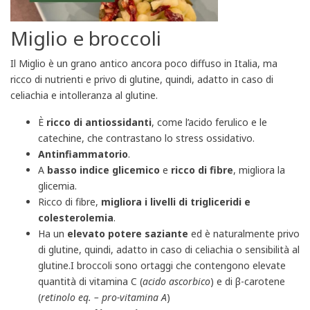
Miglio e broccoli
Il Miglio è un grano antico ancora poco diffuso in Italia, ma
ricco di nutrienti e privo di glutine, quindi, adatto in caso di
celiachia e intolleranza al glutine.
È
ricco di antiossidanti
, come l’acido ferulico e le
catechine, che contrastano lo stress ossidativo.
Antinfiammatorio
.
A
basso indice glicemico
e
ricco di fibre
, migliora la
glicemia.
Ricco di fibre,
migliora i livelli di trigliceridi e
colesterolemia
.
Ha un
elevato potere saziante
ed è naturalmente privo
di glutine, quindi, adatto in caso di celiachia o sensibilità al
glutine.I broccoli sono ortaggi che contengono elevate
quantità di vitamina C (
acido ascorbico
) e di β-carotene
(
retinolo eq. – pro-vitamina A
)