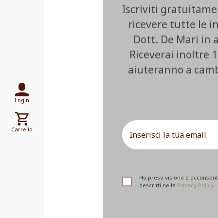
Iscriviti gratuitam
ricevere tutte le i
Dott. De Mari in
Riceverai inoltre 1
aiuteranno a cambia
Login
Carrello
Ho preso visione e acconsento
descritti nella
Privacy Policy