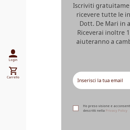
Iscriviti gratuitam
ricevere tutte le i
Dott. De Mari in
Riceverai inoltre 1
aiuteranno a cambia
Login
Carrello
Ho preso visione e acconsento
descritti nella
Privacy Policy