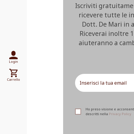
Iscriviti gratuitam
ricevere tutte le i
Dott. De Mari in
Riceverai inoltre 1
aiuteranno a cambia
Login
Carrello
Ho preso visione e acconsento
descritti nella
Privacy Policy