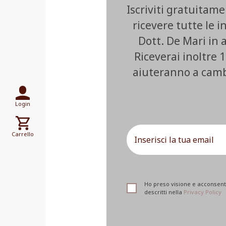
Iscriviti gratuitam
ricevere tutte le i
Dott. De Mari in
Riceverai inoltre 1
aiuteranno a cambia
Login
Carrello
Ho preso visione e acconsento
descritti nella
Privacy Policy