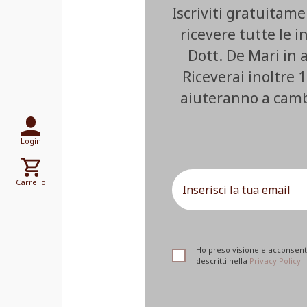
Iscriviti gratuitam
ricevere tutte le i
Dott. De Mari in
Riceverai inoltre 1
aiuteranno a cambia
Login
Carrello
Ho preso visione e acconsento
descritti nella
Privacy Policy