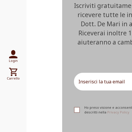
Iscriviti gratuitam
ricevere tutte le i
Dott. De Mari in
Riceverai inoltre 1
aiuteranno a cambia
Login
Carrello
Ho preso visione e acconsento
descritti nella
Privacy Policy