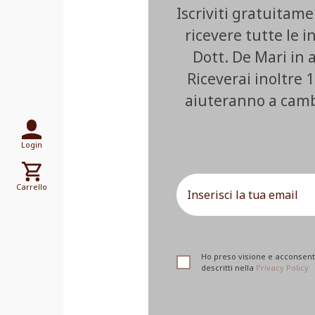
Iscriviti gratuitam
ricevere tutte le i
Dott. De Mari in
Riceverai inoltre 1
aiuteranno a cambia
Login
Carrello
Ho preso visione e acconsento
descritti nella
Privacy Policy