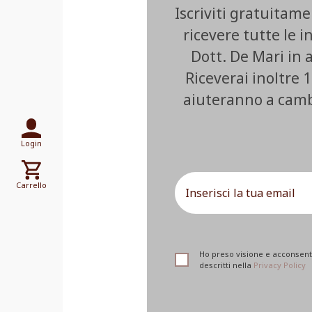
Iscriviti gratuitam
ricevere tutte le i
Dott. De Mari in
Riceverai inoltre 1
aiuteranno a cambia
Login
Carrello
Ho preso visione e acconsento
descritti nella
Privacy Policy