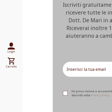
Iscriviti gratuitam
ricevere tutte le i
Dott. De Mari in
Riceverai inoltre 1
aiuteranno a cambia
Login
Carrello
Ho preso visione e acconsento
descritti nella
Privacy Policy