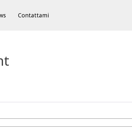
ws
Contattami
nt
sto